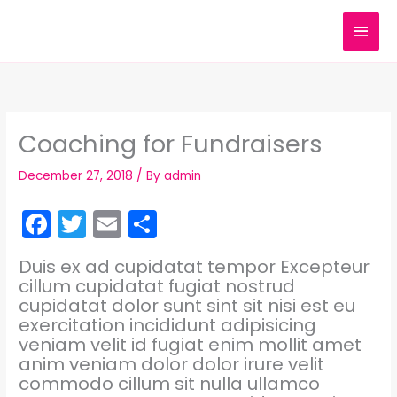
Skip
MAI
to
content
MEN
Coaching for Fundraisers
December 27, 2018
/ By
admin
F
T
E
S
a
w
m
h
Duis ex ad cupidatat tempor Excepteur
c
itt
ai
ar
cillum cupidatat fugiat nostrud
e
er
l
e
cupidatat dolor sunt sint sit nisi est eu
exercitation incididunt adipisicing
b
veniam velit id fugiat enim mollit amet
o
anim veniam dolor dolor irure velit
commodo cillum sit nulla ullamco
o